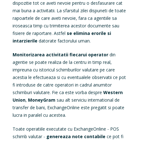
dispozitie tot ce aveti nevoie pentru o desfasurare cat
mai buna a activitatii. La sfarsitul zilei dispuneti de toate
rapoartele de care aveti nevoie, fara ca agentiile sa
iroseasca timp cu trimiterea acestor documente sau
fisiere de raportare. Astfel
se elimina erorile si
intarzierile
datorate factorului uman.
Monitorizarea activitatii fiecarui operator
din
agentie se poate realiza de la centru in timp real,
impreuna cu istoricul schimburilor valutare pe care
acestia le efectueaza si cu eventualele observatii ce pot
fi introduse de catre operatori in cadrul anumitor
schimburi valutare. Fie ca este vorba despre
Western
Union
,
MoneyGram
sau alt serviciu international de
transfer de bani, ExchangeOnline este pregatit si poate
lucra in paralel cu acestea.
Toate operatiile executate cu ExchangeOnline - POS
schimb valutar -
genereaza note contabile
ce pot fi