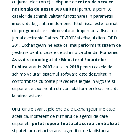
cu jurnal electronic) si dispune de
retea de service
nationala de peste 300 unitati
pentru a permite
caselor de schimb valutar functionarea in parametrii
impusi de legislatia in domeniu. Kitul fiscal este format
din programul de schimb valutar, imprimanta fiscala cu
jurnal electronic Datecs FP-700V si afisajul client DPD
201. ExchangeOnline este cel mai performant sistem de
gestiune pentru casele de schimb valutar din Romania.
Avizat si omologat de Ministerul Finantelor
Publice
atat in
2007
cat si in
2018
pentru casele de
schimb valutar, sistemul software este dezvoltat in
conformitate cu toate prevederile legale in vigoare si
dispune de experienta utilizarii platformei cloud inca de
la prima avizare.
Unul dintre avantajele cheie ale ExchangeOnline este
acela ca, indiferent de numarul de agentii de care
dispuneti,
puteti opera toata afacerea centralizat
si puteti urmari activitatea agentiilor de la distanta.