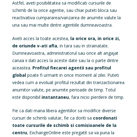
Astfel, aveti posibilitatea sa modificati cursurile de
schimb de la orice agentie, sau chiar puteti bloca sau
reactivativa cumpararea/vanzarea de anumite valute la
una sau mai multe dintre agentiile dumneavoastra.
Aveti acces la toate acestea,
la orice ora, in orice zi,
de oriunde v-ati afla
, in tara sau in strainatate.
Dumneavoastra, administratorul sau orice alt angajat
caruia ii dati acces la aceste date sau la o parte dintre
aceastea.
Profitul fiecarei agentii sau profitul
global
poate fi urmarit in orice moment al zilei. Puteti
vedea cum a evoluat profitul rezultat din tranzactionarea
anumitor valute, pe anumite perioade de timp. Totul
este disponibil
instantaneu
, fara nicio pierdere de timp.
Fie ca dati mana libera agentiilor sa modifice diverse
cursuri de schimb valutar, fie ca doriti sa
coordonati
toate cursurile de schimb si comisioanele de la
centru
, ExchangeOnline este pregatit sa va puna la